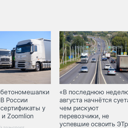
 бетономешалки
«В последнюю недел
 В России
августа начнётся суета
 сертификаты у
чем рискуют
 и Zoomlion
перевозчики, не
успевшие освоить ЭТ
й транспорт