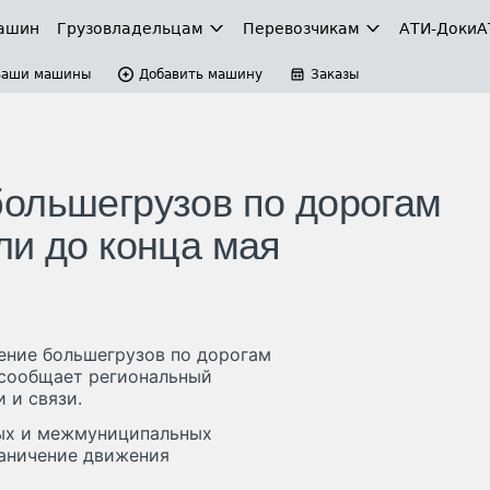
ашин
Грузовладельцам
Перевозчикам
АТИ-Доки
А
Ваши машины
Добавить машину
Заказы
ольшегрузов по дорогам
ли до конца мая
ение большегрузов по дорогам
 сообщает региональный
 и связи.
ных и межмуниципальных
раничение движения