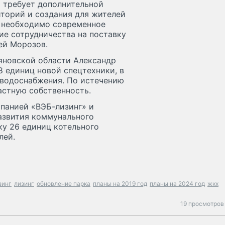
 требует дополнительной
иторий и создания для жителей
 необходимо современное
ие сотрудничества на поставку
ей Морозов.
яновской области Александр
98 единиц новой спецтехники, в
 водоснабжения. По истечению
астную собственность.
панией «ВЭБ-лизинг» и
развития коммунального
ку 26 единиц котельного
лей.
зинг
лизинг
обновление парка
планы на 2019 год
планы на 2024 год
жкх
19 просмотров