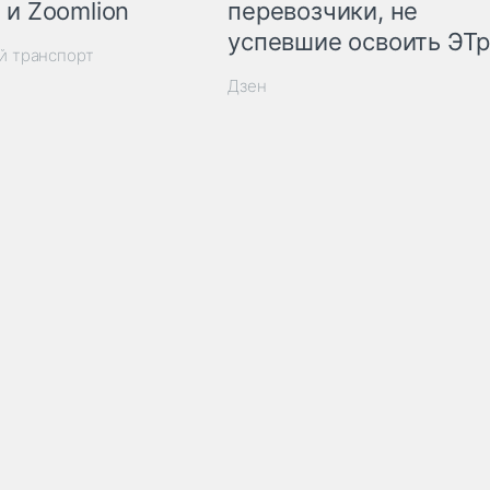
 и Zoomlion
перевозчики, не
успевшие освоить ЭТ
й транспорт
Дзен