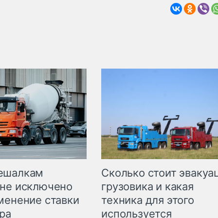
Сколько стоит эвакуа
ешалкам
грузовика и какая
не исключено
техника для этого
менение ставки
используется
ра