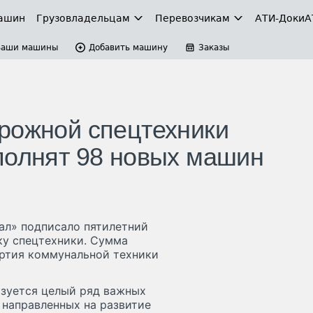
ашин
Грузовладельцам
Перевозчикам
АТИ-Доки
А
Ваши машины
Добавить машину
Заказы
рожной спецтехники
полнят 98 новых машин
ал» подписало пятилетний
ку спецтехники. Сумма
артия коммунальной техники
изуется целый ряд важных
 направленных на развитие