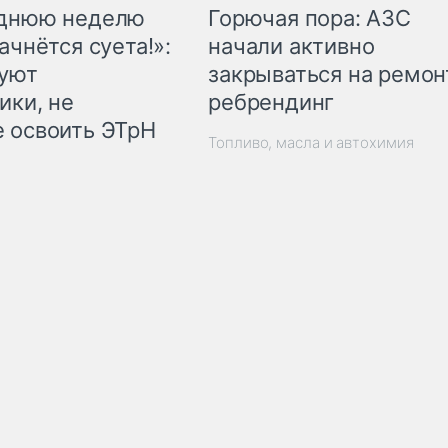
Горючая пора: АЗС
еднюю неделю
начали активно
ачнётся суета!»:
закрываться на ремон
куют
ребрендинг
ики, не
 освоить ЭТрН
Топливо, масла и автохимия