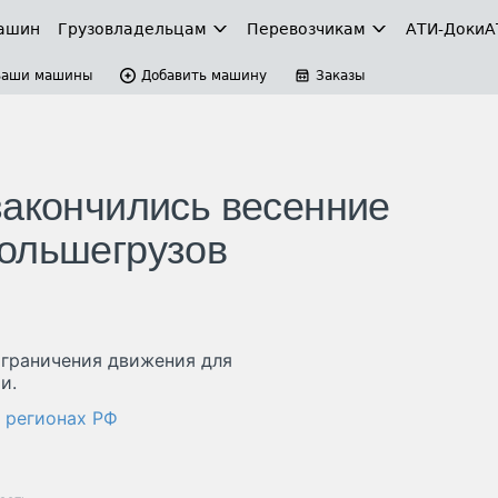
ашин
Грузовладельцам
Перевозчикам
АТИ-Доки
А
Ваши машины
Добавить машину
Заказы
закончились весенние
большегрузов
 ограничения движения для
и.
в регионах РФ