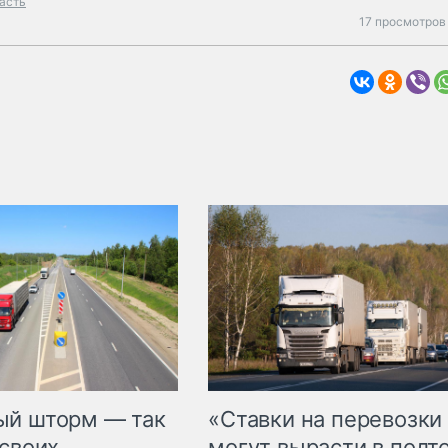
асть
17 просмотров
«Ставки на перевозки
ый шторм — так
могут вырасти в полт
 своих