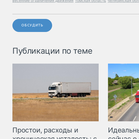
весенние ограничения движения
томская область
челябинская обл
ОБСУДИТЬ
Публикации по теме
Простои, расходы и
Идеальн
хроническая усталость: с
сейчас о