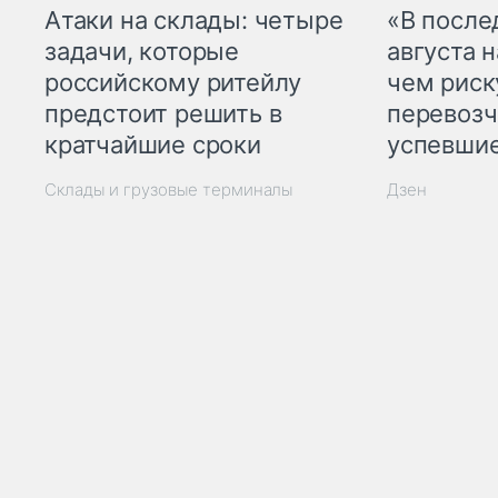
Атаки на склады: четыре
«В посл
задачи, которые
августа н
российскому ритейлу
чем рис
предстоит решить в
перевозч
кратчайшие сроки
успевшие
Склады и грузовые терминалы
Дзен