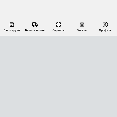
Ваши грузы
Ваши машины
Сервисы
Заказы
Профиль
АВТОМАТИЗАЦИЯ ПЕРЕВОЗОК
Площадки
Заказы
Торги
Тендеры
АТИ-Доки
GPS-мониторинг
АТИ Мессенджер
Цепочки грузов
API ATI.SU
ПОЛЕЗНОЕ
Расчет расстояний
БЕЗОПАСНОСТЬ
Академия ATI.SU
ATI.SU о безопасности
Звезды ATI.SU на вашем сайте
КОНТАКТЫ И ТАРИФЫ