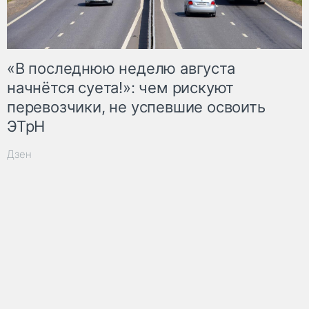
«В последнюю неделю августа
начнётся суета!»: чем рискуют
перевозчики, не успевшие освоить
ЭТрН
Дзен