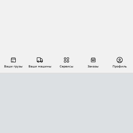
Ваши грузы
Ваши машины
Сервисы
Заказы
Профиль
АВТОМАТИЗАЦИЯ ПЕРЕВОЗОК
Площадки
Заказы
Торги
Тендеры
АТИ-Доки
GPS-мониторинг
АТИ Мессенджер
Цепочки грузов
API ATI.SU