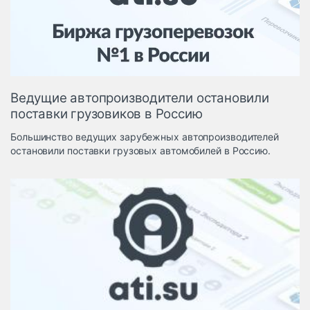
Логистика, грузы
Негабаритные и
опасные грузы
Безопасность и
страхование
Ведущие автопроизводители остановили
Таможня и ВЭД
поставки грузовиков в Россию
Склады и
Большинство ведущих зарубежных автопроизводителей
грузовые
остановили поставки грузовых автомобилей в Россию.
терминалы
Коммерческий
транспорт
Спецтехника
Автосервис,
запчасти, шины
Топливо, масла и
Дзен
автохимия