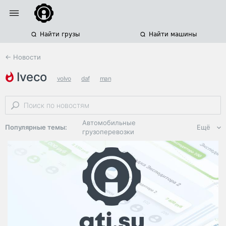
Найти грузы
Найти машины
← Новости
iveco
volvo
daf
man
Автомобильные
Популярные темы:
Ещё
грузоперевозки
Региональная
логистика
ЭДО, ИТ в
логистике
Дороги,
инфраструктура