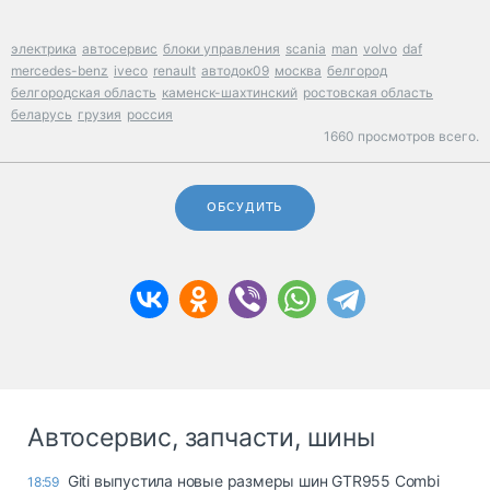
электрика
автосервис
блоки управления
scania
man
volvo
daf
mercedes-benz
iveco
renault
автодок09
москва
белгород
белгородская область
каменск-шахтинский
ростовская область
беларусь
грузия
россия
1660 просмотров всего.
ОБСУДИТЬ
Автосервис, запчасти, шины
Giti выпустила новые размеры шин GTR955 Combi
18:59