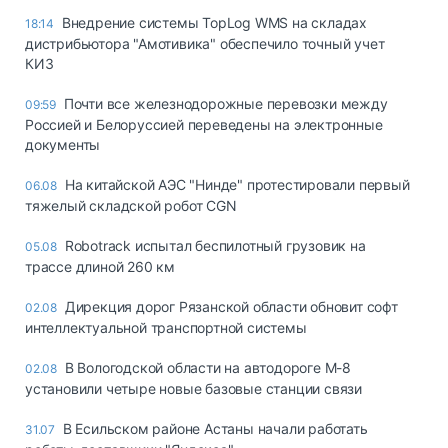
Внедрение системы TopLog WMS на складах
18:14
дистрибьютора "Амотивика" обеспечило точный учет
КИЗ
Почти все железнодорожные перевозки между
09:59
Россией и Белоруссией переведены на электронные
документы
На китайской АЭС "Нинде" протестировали первый
06.08
тяжелый складской робот CGN
Robotrack испытал беспилотный грузовик на
05.08
трассе длиной 260 км
Дирекция дорог Рязанской области обновит софт
02.08
интеллектуальной транспортной системы
В Вологодской области на автодороге М-8
02.08
установили четыре новые базовые станции связи
В Есильском районе Астаны начали работать
31.07