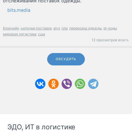
отслеживания поставок одежды.
bits.media
блокчейн
цепочки поставок
alyx
iota
перевозка одежды
qr-коды
мировая логистика
сша
12 просмотров всего.
ОБСУДИТЬ
ЭДО, ИТ в логистике