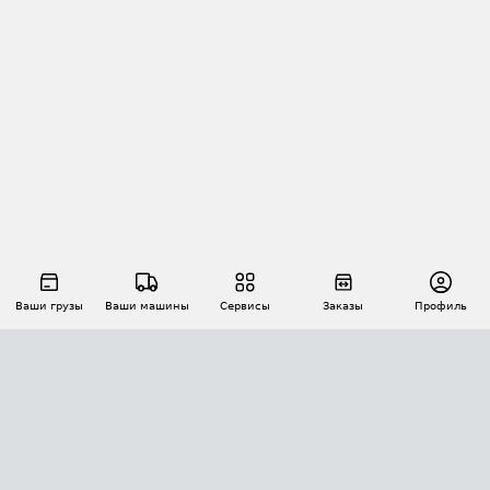
Ваши грузы
Ваши машины
Сервисы
Заказы
Профиль
АВТОМАТИЗАЦИЯ ПЕРЕВОЗОК
Площадки
Заказы
Торги
Тендеры
АТИ-Доки