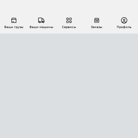
Ваши грузы
Ваши машины
Сервисы
Заказы
Профиль
АВТОМАТИЗАЦИЯ ПЕРЕВОЗОК
Площадки
Заказы
Торги
Тендеры
АТИ-Доки
GPS-мониторинг
АТИ Мессенджер
Цепочки грузов
API ATI.SU
ПОЛЕЗНОЕ
Расчет расстояний
БЕЗОПАСНОСТЬ
Академия ATI.SU
ATI.SU о безопасности
Звезды ATI.SU на вашем сайте
КОНТАКТЫ И ТАРИФЫ
Памятка по проверке контрагентов
Индекс ATI.SU FTL РФ