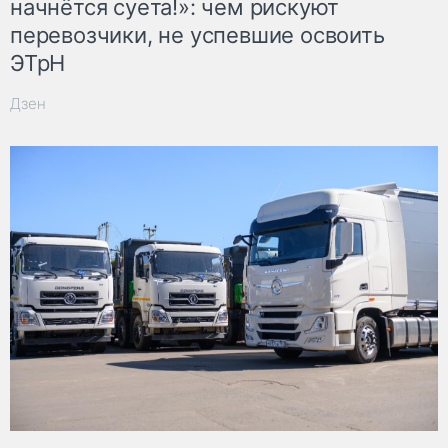
начнётся суета!»: чем рискуют
перевозчики, не успевшие освоить
ЭТрН
Дзен