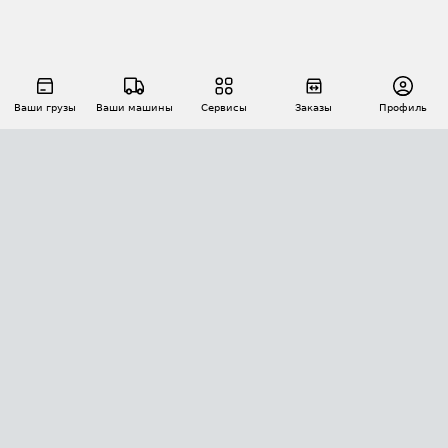
Ваши грузы
Ваши машины
Сервисы
Заказы
Профиль
АВТОМАТИЗАЦИЯ ПЕРЕВОЗОК
Площадки
Заказы
Торги
Тендеры
АТИ-Доки
GPS-мониторинг
АТИ Мессенджер
Цепочки грузов
API ATI.SU
ПОЛЕЗНОЕ
Расчет расстояний
БЕЗОПАСНОСТЬ
Академия ATI.SU
ATI.SU о безопасности
Звезды ATI.SU на вашем сайте
КОНТАКТЫ И ТАРИФЫ