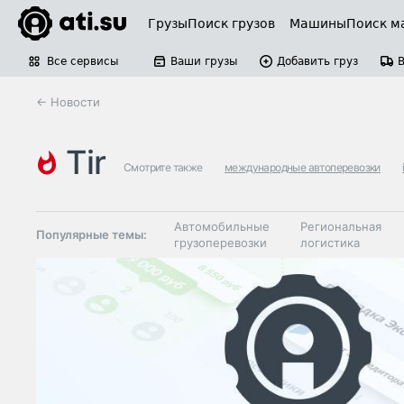
Грузы
Поиск грузов
Машины
Поиск м
Все сервисы
Ваши грузы
Добавить груз
← Новости
tir
Смотрите также
международные автоперевозки
Автомобильные
Региональная
Популярные темы:
грузоперевозки
логистика
Склады и
Таможня и ВЭД
грузовые
терминалы