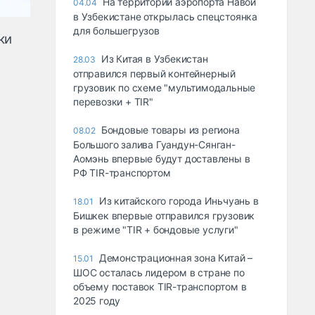
На территории аэропорта Навои
04.04
в Узбекистане открылась спецстоянка
для большегрузов
ки
Из Китая в Узбекистан
28.03
отправился первый контейнерный
грузовик по схеме "мультимодальные
перевозки + TIR"
Бондовые товары из региона
08.02
Большого залива Гуандун-Сянган-
Аомэнь впервые будут доставлены в
РФ TIR-транспортом
Из китайского города Иньчуань в
18.01
Бишкек впервые отправился грузовик
в режиме "TIR + бондовые услуги"
Демонстрационная зона Китай –
15.01
ШОС осталась лидером в стране по
объему поставок TIR-транспортом в
2025 году