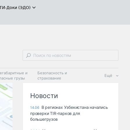
ТИ-Доки (ЭДО)
егабаритные и
Безопасность и
Ещё
пасные грузы
страхование
 масла и
Дзен
ия
Новости
В регионах Узбекистана начались
14.06
проверки TIR-парков для
большегрузов