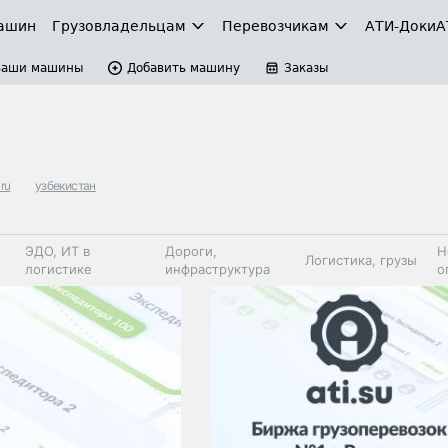
ашин
Грузовладельцам
Перевозчикам
АТИ-Доки
А
Ваши машины
Добавить машину
Заказы
iru
узбекистан
ЭДО, ИТ в
Дороги,
Н
Логистика, грузы
логистике
инфраструктура
о
Коммерческий
Автосервис,
Топливо,
Спецтехника
транспорт
запчасти, шины
автохим