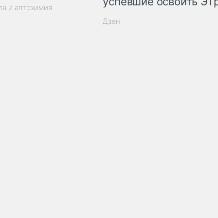
успевшие освоить ЭТ
ла и автохимия
Дзен