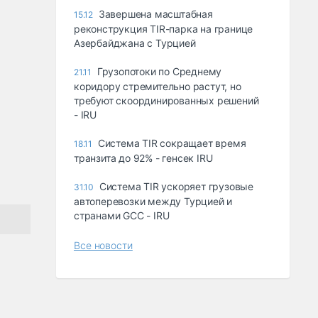
Завершена масштабная
15.12
реконструкция TIR-парка на границе
Азербайджана с Турцией
Грузопотоки по Среднему
21.11
коридору стремительно растут, но
требуют скоординированных решений
- IRU
Система TIR сокращает время
18.11
транзита до 92% - генсек IRU
Система TIR ускоряет грузовые
31.10
автоперевозки между Турцией и
странами GCC - IRU
Все новости