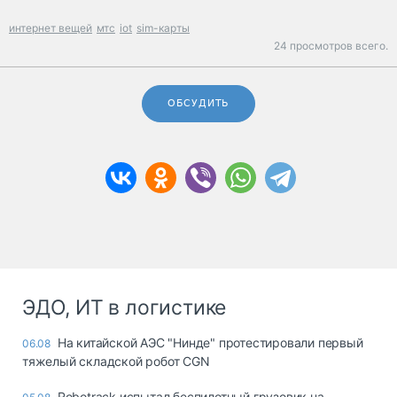
интернет вещей
мтс
iot
sim-карты
24 просмотров всего.
ОБСУДИТЬ
ЭДО, ИТ в логистике
На китайской АЭС "Нинде" протестировали первый
06.08
тяжелый складской робот CGN
Robotrack испытал беспилотный грузовик на