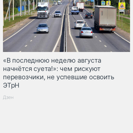
«В последнюю неделю августа
начнётся суета!»: чем рискуют
перевозчики, не успевшие освоить
ЭТрН
Дзен