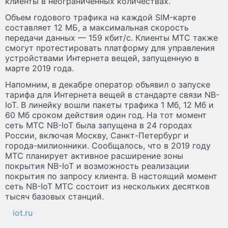
клиенты в неограниченных количествах.
Объем годового трафика на каждой SIM-карте
составляет 12 МБ, а максимальная скорость
передачи данных — 159 кбит/с. Клиенты МТС также
смогут протестировать платформу для управления
устройствами Интернета вещей, запущенную в
марте 2019 года.
Напомним, в декабре оператор объявил о запуске
тарифа для Интернета вещей в стандарте связи NB-
IoT. В линейку вошли пакеты трафика 1 Мб, 12 Мб и
60 Мб сроком действия один год. На тот момент
сеть МТС NB-IoT была запущена в 24 городах
России, включая Москву, Санкт-Петербург и
города-милионники. Сообщалось, что в 2019 году
МТС планирует активное расширение зоны
покрытия NB-IoT и возможность реализации
покрытия по запросу клиента. В настоящий момент
сеть NB-IoT МТС состоит из нескольких десятков
тысяч базовых станций.
iot.ru