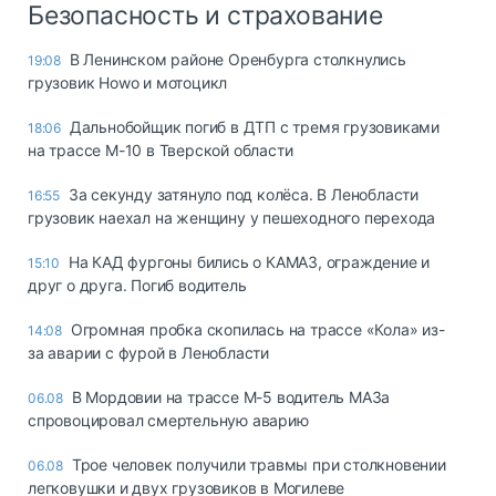
Безопасность и страхование
В Ленинском районе Оренбурга столкнулись
19:08
грузовик Howo и мотоцикл
Дальнобойщик погиб в ДТП с тремя грузовиками
18:06
на трассе М-10 в Тверской области
За секунду затянуло под колёса. В Ленобласти
16:55
грузовик наехал на женщину у пешеходного перехода
На КАД фургоны бились о КАМАЗ, ограждение и
15:10
друг о друга. Погиб водитель
Огромная пробка скопилась на трассе «Кола» из-
14:08
за аварии с фурой в Ленобласти
В Мордовии на трассе М-5 водитель МАЗа
06.08
спровоцировал смертельную аварию
Трое человек получили травмы при столкновении
06.08
легковушки и двух грузовиков в Могилеве