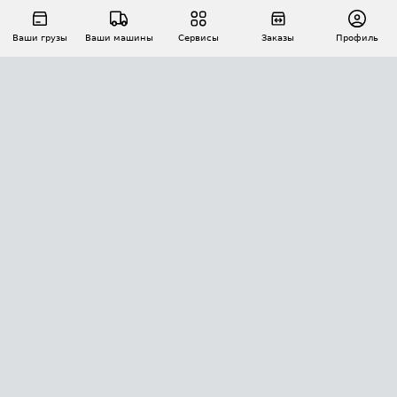
Ваши грузы
Ваши машины
Сервисы
Заказы
Профиль
АВТОМАТИЗАЦИЯ ПЕРЕВОЗОК
Площадки
Заказы
Торги
Тендеры
АТИ-Доки
GPS-мониторинг
АТИ Мессенджер
Цепочки грузов
API ATI.SU
ПОЛЕЗНОЕ
Расчет расстояний
БЕЗОПАСНОСТЬ
Академия ATI.SU
ATI.SU о безопасности
Звезды ATI.SU на вашем сайте
КОНТАКТЫ И ТАРИФЫ
Памятка по проверке контрагентов
Индекс ATI.SU FTL РФ
О системе ATI.SU
Светофор+
Средние ставки
ИНФОРМАЦИЯ
Контактная информация
Страхование