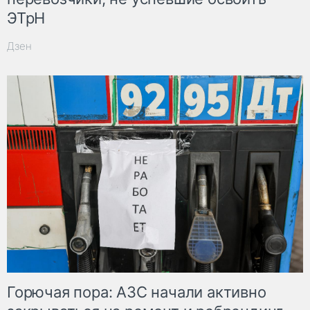
ЭТрН
Дзен
Горючая пора: АЗС начали активно