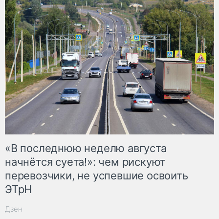
«В последнюю неделю августа
начнётся суета!»: чем рискуют
перевозчики, не успевшие освоить
ЭТрН
Дзен