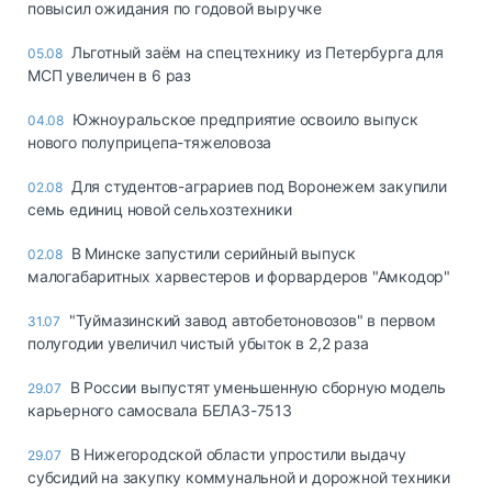
повысил ожидания по годовой выручке
Льготный заём на спецтехнику из Петербурга для
05.08
МСП увеличен в 6 раз
Южноуральское предприятие освоило выпуск
04.08
нового полуприцепа-тяжеловоза
Для студентов-аграриев под Воронежем закупили
02.08
семь единиц новой сельхозтехники
В Минске запустили серийный выпуск
02.08
малогабаритных харвестеров и форвардеров "Амкодор"
"Туймазинский завод автобетоновозов" в первом
31.07
полугодии увеличил чистый убыток в 2,2 раза
В России выпустят уменьшенную сборную модель
29.07
карьерного самосвала БЕЛАЗ-7513
В Нижегородской области упростили выдачу
29.07
субсидий на закупку коммунальной и дорожной техники