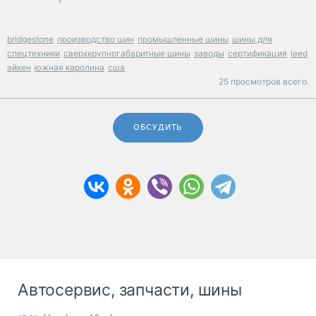
bridgestone
производство шин
промышленные шины
шины для
спецтехники
сверхкрупногабаритные шины
заводы
сертификация
leed
эйкен
южная каролина
сша
25 просмотров всего.
ОБСУДИТЬ
Автосервис, запчасти, шины