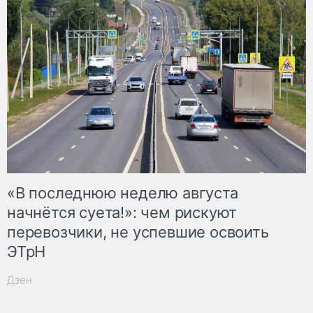
«В последнюю неделю августа
начнётся суета!»: чем рискуют
перевозчики, не успевшие освоить
ЭТрН
Дзен