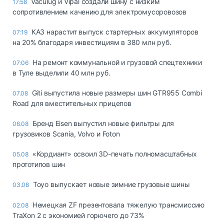
Vaculug и Vipal создали шину с низким
17:58
сопротивлением качению для электромусоровозов
КАЗ нарастит выпуск стартерных аккумуляторов
07:19
на 20% благодаря инвестициям в 380 млн руб.
На ремонт коммунальной и грузовой спецтехники
07:06
в Туле выделили 40 млн руб.
Giti выпустила новые размеры шин GTR955 Combi
07.08
Road для вместительных прицепов
Бренд Eisen выпустил новые фильтры для
06.08
грузовиков Scania, Volvo и Foton
«Кордиант» освоил 3D-печать полномасштабных
05.08
прототипов шин
Toyo выпускает новые зимние грузовые шины
03.08
Немецкая ZF презентовала тяжелую трансмиссию
02.08
TraXon 2 с экономией горючего до 73%