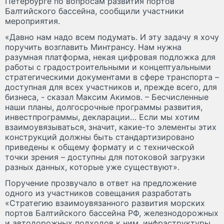
Петербурге по вопросам развития портов
Балтийского бассейна, сообщили участники
мероприятия.
«Давно нам надо всем подумать. И эту задачу я хочу
поручить возглавить Минтрансу. Нам нужна
разумная платформа, некая цифровая подложка для
работы с градостроительными и концептуальными
стратегическими документами в сфере транспорта –
доступная для всех участников и, прежде всего, для
бизнеса, - сказал Максим Акимов. – Бесчисленные
наши планы, долгосрочные программы развития,
инвестпрограммы, декларации… Если мы хотим
взаимоувязываться, значит, какие-то элементы этих
конструкций должны быть стандартизировано
приведены к общему формату и с технической
точки зрения – доступны для потоковой загрузки
разных данных, которые уже существуют».
Поручение прозвучало в ответ на предложение
одного из участников совещания разработать
«Стратегию взаимоувязанного развития морских
портов Балтийского бассейна РФ, железнодорожных
и автодорожных подходов к ним, инфраструктуры