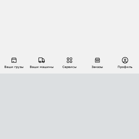
Ваши грузы
Ваши машины
Сервисы
Заказы
Профиль
АВТОМАТИЗАЦИЯ ПЕРЕВОЗОК
Площадки
Заказы
Торги
Тендеры
АТИ-Доки
GPS-мониторинг
АТИ Мессенджер
Цепочки грузов
API ATI.SU