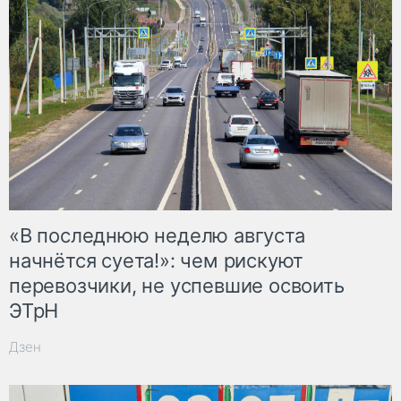
«В последнюю неделю августа
начнётся суета!»: чем рискуют
перевозчики, не успевшие освоить
ЭТрН
Дзен