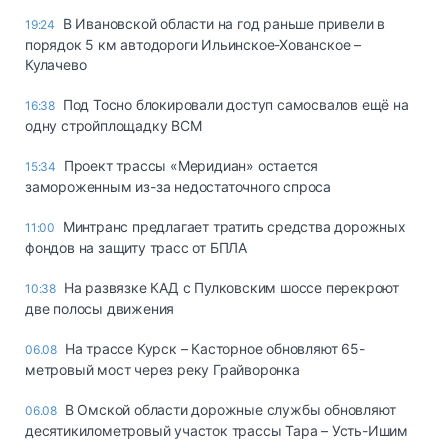
В Ивановской области на год раньше привели в
19:24
порядок 5 км автодороги Ильинское-Хованское –
Кулачево
Под Тосно блокировали доступ самосвалов ещё на
16:38
одну стройплощадку ВСМ
Проект трассы «Меридиан» остается
15:34
замороженным из-за недостаточного спроса
Минтранс предлагает тратить средства дорожных
11:00
фондов на защиту трасс от БПЛА
На развязке КАД с Пулковским шоссе перекроют
10:38
две полосы движения
На трассе Курск – Касторное обновляют 65-
06.08
метровый мост через реку Грайворонка
В Омской области дорожные службы обновляют
06.08
десятикилометровый участок трассы Тара – Усть-Ишим