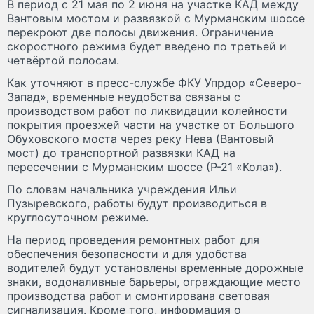
В период с 21 мая по 2 июня на участке КАД между
Вантовым мостом и развязкой с Мурманским шоссе
перекроют две полосы движения. Ограничение
скоростного режима будет введено по третьей и
четвёртой полосам.
Как уточняют в пресс-службе ФКУ Упрдор «Северо-
Запад», временные неудобства связаны с
производством работ по ликвидации колейности
покрытия проезжей части на участке от Большого
Обуховского моста через реку Нева (Вантовый
мост) до транспортной развязки КАД на
пересечении с Мурманским шоссе (Р-21 «Кола»).
По словам начальника учреждения Ильи
Пузыревского, работы будут производиться в
круглосуточном режиме.
На период проведения ремонтных работ для
обеспечения безопасности и для удобства
водителей будут установлены временные дорожные
знаки, водоналивные барьеры, ограждающие место
производства работ и смонтирована световая
сигнализация. Кроме того, информация о