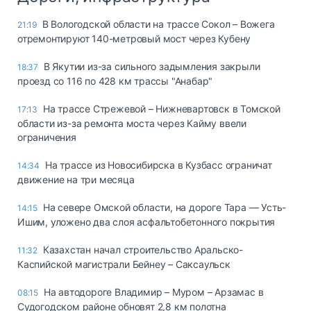
В Вологодской области на трассе Сокол – Вожега
21:19
отремонтируют 140-метровый мост через Кубену
В Якутии из-за сильного задымления закрыли
18:37
проезд со 116 по 428 км трассы "Анабар"
На трассе Стрежевой – Нижневартовск в Томской
17:13
области из-за ремонта моста через Кайму ввели
ограничения
На трассе из Новосибирска в Кузбасс ограничат
14:34
движение на три месяца
На севере Омской области, на дороге Тара — Усть-
14:15
Ишим, уложено два слоя асфальтобетонного покрытия
Казахстан начал строительство Аральско-
11:32
Каспийской магистрали Бейнеу – Саксаульск
На автодороге Владимир – Муром – Арзамас в
08:15
Судогодском районе обновят 2,8 км полотна