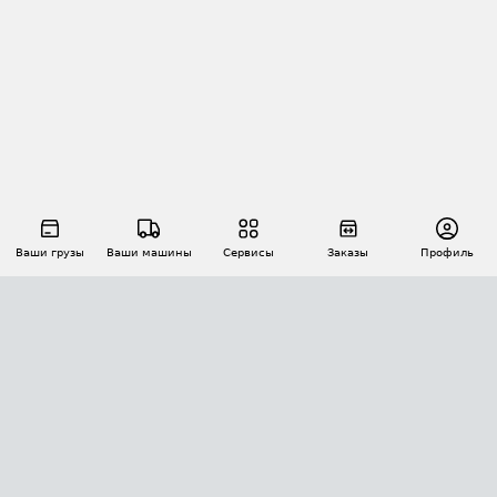
Ваши грузы
Ваши машины
Сервисы
Заказы
Профиль
АВТОМАТИЗАЦИЯ ПЕРЕВОЗОК
Площадки
Заказы
Торги
Тендеры
АТИ-Доки
GPS-мониторинг
АТИ Мессенджер
Цепочки грузов
API ATI.SU