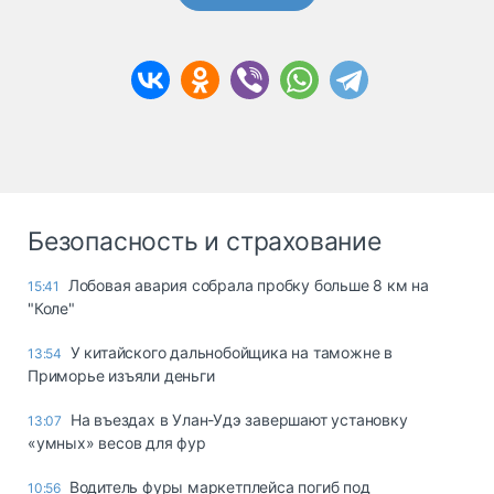
Безопасность и страхование
Лобовая авария собрала пробку больше 8 км на
15:41
"Коле"
У китайского дальнобойщика на таможне в
13:54
Приморье изъяли деньги
Ha въeздax в Улaн-Удэ зaвepшaют ycтaнoвкy
13:07
«yмныx» вecoв для фyp
Водитель фуры маркетплейса погиб под
10:56