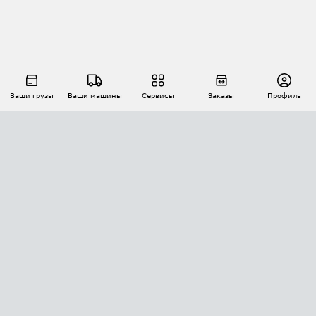
Ваши грузы
Ваши машины
Сервисы
Заказы
Профиль
АВТОМАТИЗАЦИЯ ПЕРЕВОЗОК
Площадки
Заказы
Торги
Тендеры
АТИ-Доки
GPS-мониторинг
АТИ Мессенджер
Цепочки грузов
API ATI.SU
ПОЛЕЗНОЕ
Расчет расстояний
БЕЗОПАСНОСТЬ
Академия ATI.SU