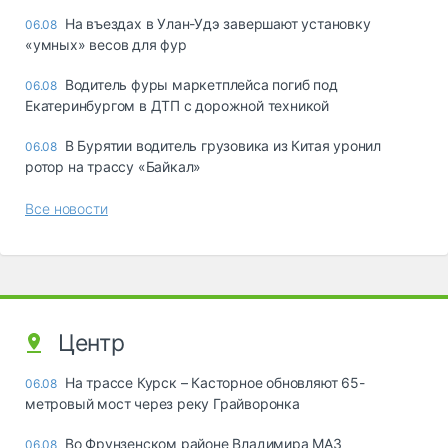
Ha въeздax в Улaн-Удэ зaвepшaют ycтaнoвкy
06.08
«yмныx» вecoв для фyp
Водитель фуры маркетплейса погиб под
06.08
Екатеринбургом в ДТП с дорожной техникой
В Бурятии водитель грузовика из Китая уронил
06.08
ротор на трассу «Байкал»
Все новости
Центр
На трассе Курск – Касторное обновляют 65-
06.08
метровый мост через реку Грайворонка
Во Фрунзенском районе Владимира МАЗ
06.08