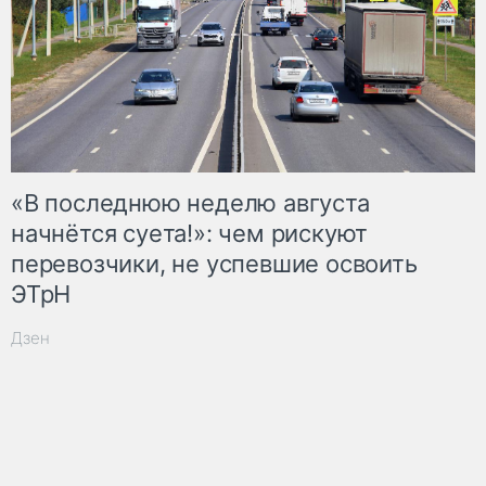
«В последнюю неделю августа
начнётся суета!»: чем рискуют
перевозчики, не успевшие освоить
ЭТрН
Дзен