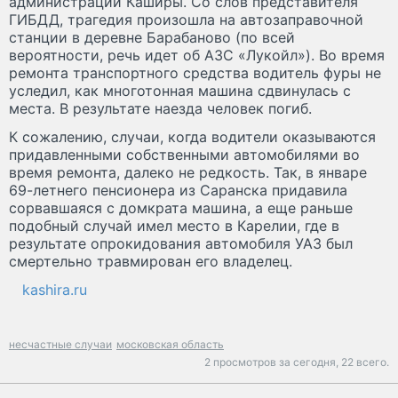
администрации Каширы. Со слов представителя
ГИБДД, трагедия произошла на автозаправочной
станции в деревне Барабаново (по всей
вероятности, речь идет об АЗС «Лукойл»). Во время
ремонта транспортного средства водитель фуры не
уследил, как многотонная машина сдвинулась с
места. В результате наезда человек погиб.
К сожалению, случаи, когда водители оказываются
придавленными собственными автомобилями во
время ремонта, далеко не редкость. Так, в январе
69-летнего пенсионера из Саранска придавила
сорвавшаяся с домкрата машина, а еще раньше
подобный случай имел место в Карелии, где в
результате опрокидования автомобиля УАЗ был
смертельно травмирован его владелец.
kashira.ru
несчастные случаи
московская область
2 просмотров за сегодня,
22 всего.