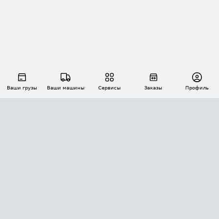
Ваши грузы
Ваши машины
Сервисы
Заказы
Профиль
АВТОМАТИЗАЦИЯ ПЕРЕВОЗОК
Площадки
Заказы
Торги
Тендеры
АТИ-Доки
GPS-мониторинг
АТИ Мессенджер
Цепочки грузов
API ATI.SU
ПОЛЕЗНОЕ
Расчет расстояний