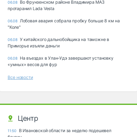
Во Фрунзенском районе Владимира МАЗ
06.08
протаранил Lada Vesta
Лобовая авария собрала пробку больше 8 км на
06.08
"Коле"
У китайского дальнобойщика на таможне в
06.08
Приморье изъяли деньги
Ha въeздax в Улaн-Удэ зaвepшaют ycтaнoвкy
06.08
«yмныx» вecoв для фyp
Все новости
Центр
В Ивановской области за неделю подешевел
11:50
бензин