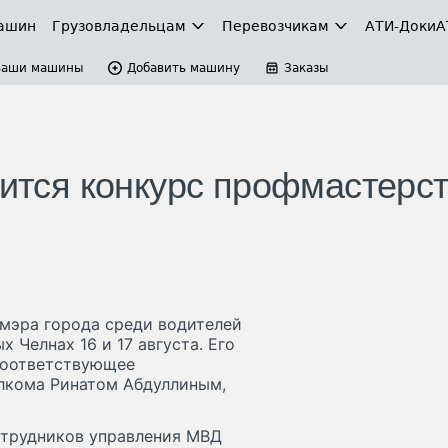
ашин
Грузовладельцам
Перевозчикам
АТИ-Доки
А
Ваши машины
Добавить машину
Заказы
оится конкурс профмастерс
 мэра города среди водителей
 Челнах 16 и 17 августа. Его
Соответствующее
лкома Ринатом Абдуллиным,
сотрудников управления МВД