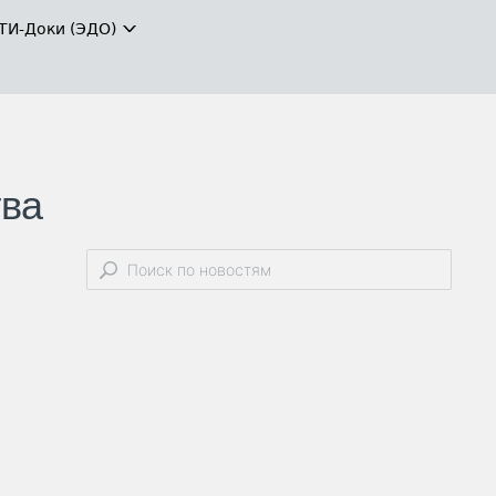
ТИ-Доки (ЭДО)
тва