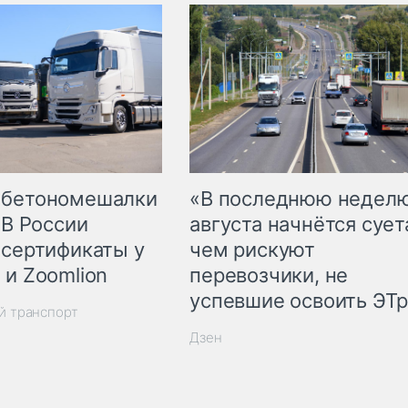
 бетономешалки
«В последнюю недел
 В России
августа начнётся суета
 сертификаты у
чем рискуют
 и Zoomlion
перевозчики, не
успевшие освоить ЭТ
й транспорт
Дзен