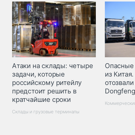
Опасные
Атаки на склады: четыре
из Китая.
задачи, которые
отозвали
российскому ритейлу
Dongfeng
предстоит решить в
кратчайшие сроки
Коммерчески
Склады и грузовые терминалы