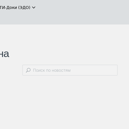
ТИ-Доки (ЭДО)
на