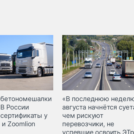
 бетономешалки
«В последнюю недел
 В России
августа начнётся суета
 сертификаты у
чем рискуют
 и Zoomlion
перевозчики, не
успевшие освоить ЭТ