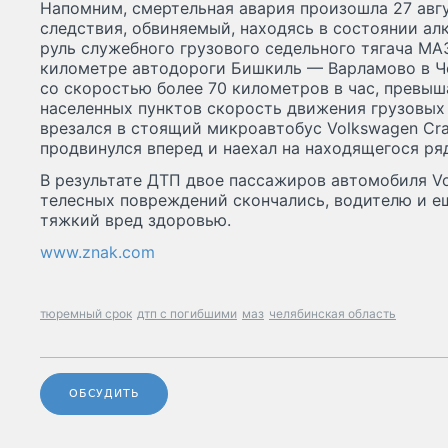
Напомним, смертельная авария произошла 27 авгу
следствия, обвиняемый, находясь в состоянии алк
руль служебного грузового седельного тягача МА
километре автодороги Бишкиль — Варламово в Че
со скоростью более 70 километров в час, превы
населенных пунктов скорость движения грузовых
врезался в стоящий микроавтобус Volkswagen Cra
продвинулся вперед и наехал на находящегося ря
В результате ДТП двое пассажиров автомобиля Vo
телесных повреждений скончались, водителю и 
тяжкий вред здоровью.
www.znak.com
тюремный срок
дтп с погибшими
маз
челябинская область
ОБСУДИТЬ