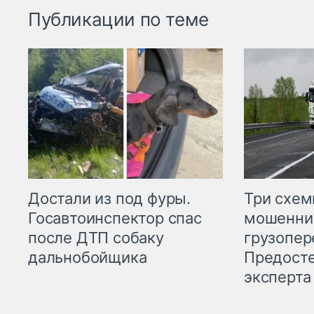
Публикации по теме
Три схе
Достали из под фуры.
мошенни
Госавтоинспектор спас
грузопер
после ДТП собаку
Предост
дальнобойщика
эксперта