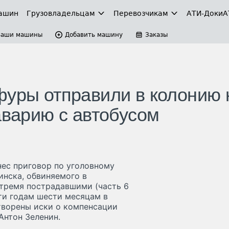
ашин
Грузовладельцам
Перевозчикам
АТИ-Доки
А
Ваши машины
Добавить машину
Заказы
фуры отправили в колонию 
аварию с автобусом
нес приговор по уголовному
инска, обвиняемого в
тремя пострадавшими (часть 6
ти годам шести месяцам в
творены иски о компенсации
Антон Зеленин.