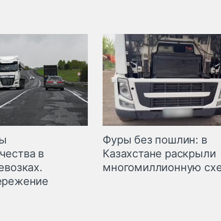
мы
Фуры без пошлин: в
чества в
Казахстане раскрыли
евозках.
многомиллионную сх
ережение