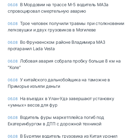
В Мордовии на трассе М-5 водитель МАЗа
06.08
спровоцировал смертельную аварию
Трое человек получили травмы при столкновении
06.08
легковушки и двух грузовиков в Могилеве
Во Фрунзенском районе Владимира МАЗ
06.08
протаранил Lada Vesta
Лобовая авария собрала пробку больше 8 км на
06.08
"Коле"
У китайского дальнобойщика на таможне в
06.08
Приморье изъяли деньги
Ha въeздax в Улaн-Удэ зaвepшaют ycтaнoвкy
06.08
«yмныx» вecoв для фyp
Водитель фуры маркетплейса погиб под
06.08
Екатеринбургом в ДТП с дорожной техникой
В Бурятии водитель грузовика из Китая уронил
06.08