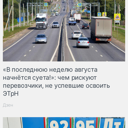
«В последнюю неделю августа
начнётся суета!»: чем рискуют
перевозчики, не успевшие освоить
ЭТрН
Дзен