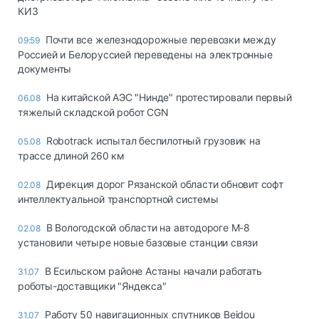
КИЗ
Почти все железнодорожные перевозки между
09:59
Россией и Белоруссией переведены на электронные
документы
На китайской АЭС "Нинде" протестировали первый
06.08
тяжелый складской робот CGN
Robotrack испытал беспилотный грузовик на
05.08
трассе длиной 260 км
Дирекция дорог Рязанской области обновит софт
02.08
интеллектуальной транспортной системы
В Вологодской области на автодороге М-8
02.08
установили четыре новые базовые станции связи
В Есильском районе Астаны начали работать
31.07
роботы-доставщики "Яндекса"
Работу 50 навигационных спутников Beidou
31.07