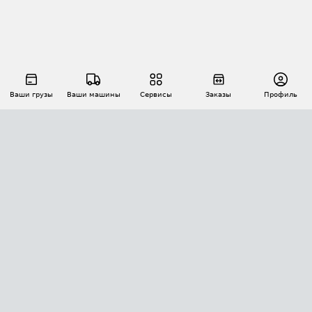
Ваши грузы
Ваши машины
Сервисы
Заказы
Профиль
АВТОМАТИЗАЦИЯ ПЕРЕВОЗОК
Площадки
Заказы
Торги
Тендеры
АТИ-Доки
GPS-мониторинг
АТИ Мессенджер
Цепочки грузов
API ATI.SU
ПОЛЕЗНОЕ
Расчет расстояний
БЕЗОПАСНОСТЬ
Академия ATI.SU