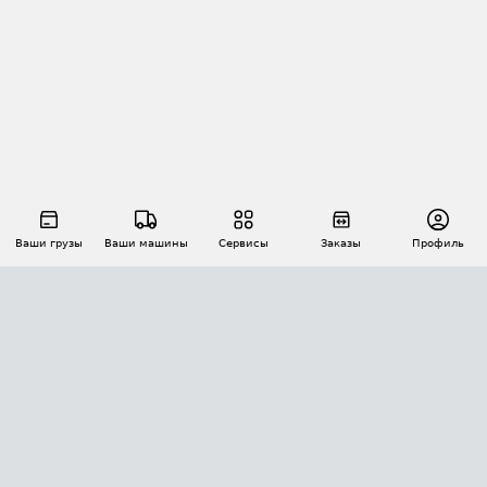
Ваши грузы
Ваши машины
Сервисы
Заказы
Профиль
АВТОМАТИЗАЦИЯ ПЕРЕВОЗОК
Площадки
Заказы
Торги
Тендеры
АТИ-Доки
GPS-мониторинг
АТИ Мессенджер
Цепочки грузов
API ATI.SU