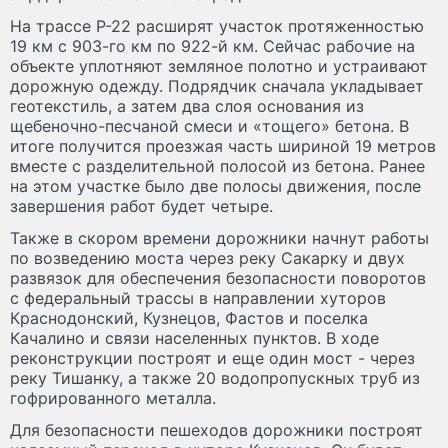
На трассе Р-22 расширят участок протяженностью
19 км с 903-го км по 922-й км. Сейчас рабочие на
объекте уплотняют земляное полотно и устраивают
дорожную одежду. Подрядчик сначала укладывает
геотекстиль, а затем два слоя основания из
щебеночно-песчаной смеси и «тощего» бетона. В
итоге получится проезжая часть шириной 19 метров
вместе с разделительной полосой из бетона. Ранее
на этом участке было две полосы движения, после
завершения работ будет четыре.
Также в скором времени дорожники начнут работы
по возведению моста через реку Сакарку и двух
развязок для обеспечения безопасности поворотов
с федеральный трассы в направлении хуторов
Краснодонский, Кузнецов, Фастов и поселка
Качалино и связи населенных пунктов. В ходе
реконструкции построят и еще один мост - через
реку Тишанку, а также 20 водопропускных труб из
гофрированного металла.
Для безопасности пешеходов дорожники построят