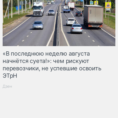
«В последнюю неделю августа
начнётся суета!»: чем рискуют
перевозчики, не успевшие освоить
ЭТрН
Дзен