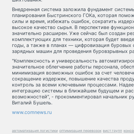
Внедренная система заложила фундамент систем
планирования Быстринского ГОКа, которая помо
силы и время, избежать ошибок, сократить издер
высокое качество сырья. В перспективе функцио
значительно расширен. Уже сейчас был создан ре
комплектующих для техники, которая будет введ
годы, а также в планах — цифровизация буровых 
зарядных машин для проведения буровзрывных ра
"Комплексность и универсальность автоматизиров
значительное облегчение работы персонала, обесп
минимизация возможных ошибок за счет человеч
сокращение издержек, повышение качества проду
контроль за всеми ключевыми процессами. Надее
интеграцию системы в ближайшем будущем и ра
возможностей", - прокомментировал начальник р
Виталий Бушель.
www.comnews.ru
автоматизация логистики
оптимизация перевозок
вист групп
консо