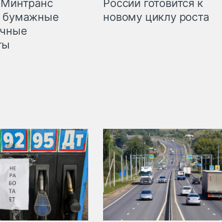
 Минтранс
России готовится к
л бумажные
новому циклу роста
очные
ты