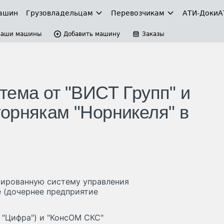
ашин
Грузовладельцам
Перевозчикам
АТИ-Доки
А
Ваши машины
Добавить машину
Заказы
тема от "ВИСТ Групп" и
орнякам "Норникеля" в
зированную систему управления
 (дочернее предприятие
 "Цифра") и "КонсОМ СКС"