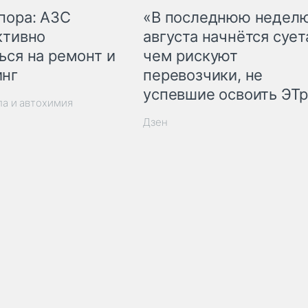
пора: АЗС
«В последнюю недел
ктивно
августа начнётся суета
ься на ремонт и
чем рискуют
инг
перевозчики, не
успевшие освоить ЭТ
ла и автохимия
Дзен