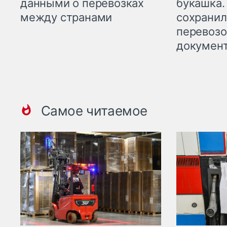
данными о перевозках
букашка.
между странами
сохрани
перевоз
докумен
Самое читаемое