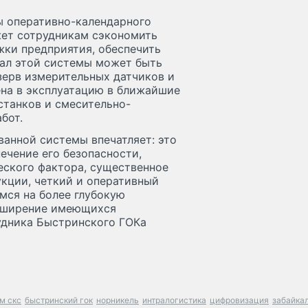
ы оперативно-календарного
жет сотрудникам сэкономить
жки предприятия, обеспечить
нал этой системы может быть
зерв измерительных датчиков и
ена в эксплуатацию в ближайшие
станков и смесительно-
бот.
анной системы впечатляет: это
ечение его безопасности,
еского фактора, существенное
кции, четкий и оперативный
мся на более глубокую
сширение имеющихся
удника Быстринского ГОКа
м скс
быстринский гок
норникель
интралогистика
цифровизация
забайка