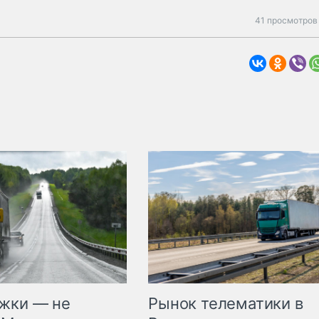
41 просмотров 
жки — не
Рынок телематики в