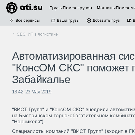
Грузы
Поиск грузов
Машины
Поиск м
Все сервисы
Ваши грузы
Добавить груз
← ЭДО, ИТ в логистике
Автоматизированная сис
"КонсОМ СКС" поможет г
Забайкалье
13:42, 23 Мая 2019
"ВИСТ Групп" и "КонсОМ СКС" внедрили автомати
на Быстринском горно-обогатительном комбинате
"Норникеля").
Специалисты компаний "ВИСТ Групп" (входит в ГК