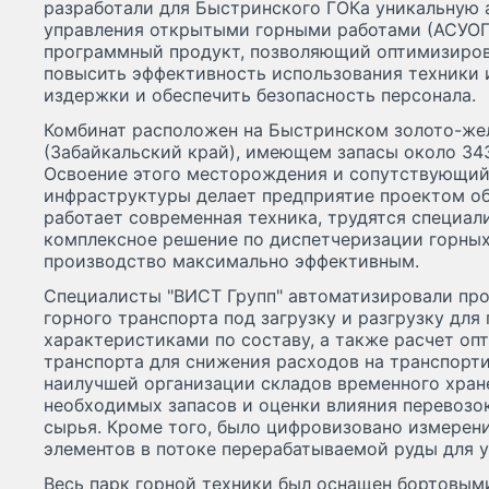
разработали для Быстринского ГОКа уникальную
управления открытыми горными работами (АСУОГ
программный продукт, позволяющий оптимизиров
повысить эффективность использования техники 
издержки и обеспечить безопасность персонала.
Комбинат расположен на Быстринском золото-ж
(Забайкальский край), имеющем запасы около 34
Освоение этого месторождения и сопутствующий 
инфраструктуры делает предприятие проектом об
работает современная техника, трудятся специал
комплексное решение по диспетчеризации горных
производство максимально эффективным.
Специалисты "ВИСТ Групп" автоматизировали пр
горного транспорта под загрузку и разгрузку дл
характеристиками по составу, а также расчет оп
транспорта для снижения расходов на транспорт
наилучшей организации складов временного хран
необходимых запасов и оценки влияния перевозо
сырья. Кроме того, было цифровизовано измерен
элементов в потоке перерабатываемой руды для 
Весь парк горной техники был оснащен бортовы