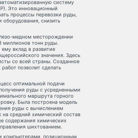
 автоматизированную систему
Р). Это инновационный
ать процессы перевозки руды,
и оборудования, снизить
елезо-медном месторождении
3 миллионов тонн руды.
ему вклад в развитие
щероссийского значения. Здесь
исты со всей страны. Созданное
 работ позволит сделать
оцесс оптимальной подачи
я получения руды с усредненными
тимального маршрута горного
ировку. Была построена модель
ения руды с вычислением
к на средний химический состав
ие содержания химических
управления шихтованием.
ми компьютерами, позиционным