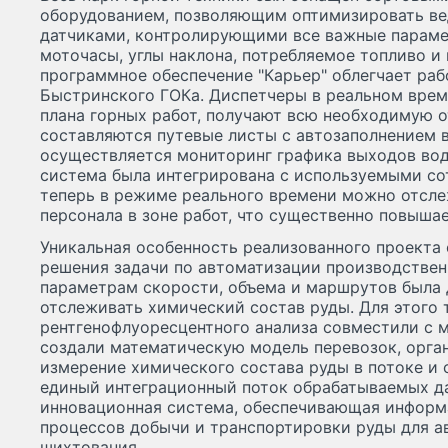
оборудованием, позволяющим оптимизировать вед
датчиками, контролирующими все важные парамет
моточасы, углы наклона, потребляемое топливо и
программное обеспечение "Карьер" облегчает ра
Быстринского ГОКа. Диспетчеры в реальном вре
плана горных работ, получают всю необходимую о
составляются путевые листы с автозаполнением 
осуществляется мониторинг графика выходов води
система была интегрирована с используемыми со
теперь в режиме реального времени можно отсл
персонала в зоне работ, что существенно повышае
Уникальная особенность реализованного проекта 
решения задачи по автоматизации производствен
параметрам скорости, объема и маршрутов была
отслеживать химический состав руды. Для этого
рентгенофлуоресцентного анализа совместили с 
создали математическую модель перевозок, орга
измерение химического состава руды в потоке и с
единый интеграционный поток обрабатываемых да
инновационная система, обеспечивающая инфор
процессов добычи и транспортировки руды для а
шихтования.