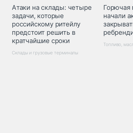
Горючая 
Атаки на склады: четыре
начали а
задачи, которые
закрыват
российскому ритейлу
ребренд
предстоит решить в
кратчайшие сроки
Топливо, мас
Склады и грузовые терминалы