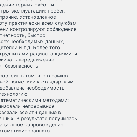
ение горных работ, и
ры эксплуатации: пробег,
 прочие. Установленное
боту практически всем службам
мени контролируют соблюдение
тчетность, быстро
всех необходимых данных,
телей и т.д. Более того,
трудниками радиостанциями, и
еживать передвижение
т безопасность.
состоит в том, что в рамках
ной логистики к стандартным
 добавлена необходимость
 технологию
математическими методами:
низовали непрерывное
вязали все эти данные в
нных. В результате получилась
мационное сопровождение
втоматизированного