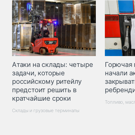
Горючая 
Атаки на склады: четыре
начали а
задачи, которые
закрыват
российскому ритейлу
ребренд
предстоит решить в
кратчайшие сроки
Топливо, мас
Склады и грузовые терминалы