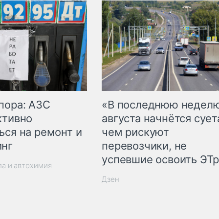
пора: АЗС
«В последнюю недел
ктивно
августа начнётся суета
ься на ремонт и
чем рискуют
инг
перевозчики, не
успевшие освоить ЭТ
ла и автохимия
Дзен