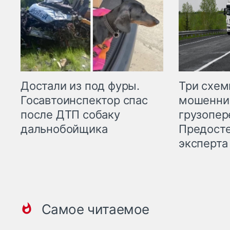
Три схе
Достали из под фуры.
мошенни
Госавтоинспектор спас
грузопер
после ДТП собаку
Предост
дальнобойщика
эксперта
Самое читаемое