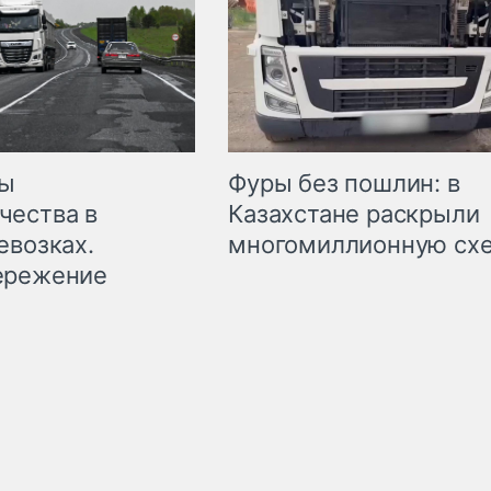
мы
Фуры без пошлин: в
чества в
Казахстане раскрыли
евозках.
многомиллионную сх
ережение