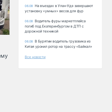
Ha въeздax в Улaн-Удэ зaвepшaют
06.08
ycтaнoвкy «yмныx» вecoв для фyp
Водитель фуры маркетплейса
06.08
погиб под Екатеринбургом в ДТП с
дорожной техникой
В Бурятии водитель грузовика из
06.08
Китая уронил ротор на трассу «Байкал»
ему
Все новости