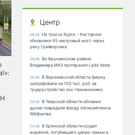
Центр
На трассе Курск – Касторное
06.08
обновляют 65-метровый мост через
реку Грайворонка
Во Фрунзенском районе
06.08
ю
Владимира МАЗ протаранил Lada Vesta
!»:
В Воронежской области фирму
06.08
оштрафовали на 100 тыс. руб. за
трудоустройство экс-таможенника
рН
В Тверской области обломки
06.08
дрона повредили фасад логокомплекса
Wildberries
В Брянской области осудят
05.08
водителя, погубившего целую семью в