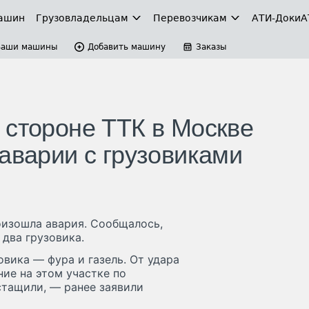
ашин
Грузовладельцам
Перевозчикам
АТИ-Доки
А
Ваши машины
Добавить машину
Заказы
 стороне ТТК в Москве
аварии с грузовиками
оизошла авария. Сообщалось,
 два грузовика.
вика — фура и газель. От удара
ие на этом участке по
стащили, — ранее заявили