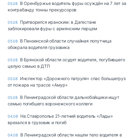
В Оренбуржье водитель фуры осуждён на 7 лет за
05.08
контрабанду тонны прекурсоров
Притворился иранским: в Дагестане
05.08
заблокировали фуры с армянским перцем
В Пензенской области случайная попутчица
05.08
обокрала водителя грузовика
В Брянской области осудят водителя, погубившего
05.08
целую семью в ДТП
Инспектор «Дорожного патруля» спас большегруз
05.08
от пожара на трассе «Амур»
В Ленинградской области дальнобойщики ищут
05.08
семью погибшего воронежского коллеги
На Ставрополье 21-летний водитель «Лады»
04.08
врезался в грузовик и погиб
В Ленинградской области нашли тело водителя в
04.08