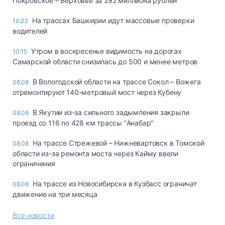
Покровское – Верховье за 292 миллиона рублей
На трассах Башкирии идут массовые проверки
10:23
водителей
Утром в воскресенье видимость на дорогах
10:15
Самарской области снизилась до 500 и менее метров
В Вологодской области на трассе Сокол – Вожега
08.08
отремонтируют 140-метровый мост через Кубену
В Якутии из-за сильного задымления закрыли
08.08
проезд со 116 по 428 км трассы "Анабар"
На трассе Стрежевой – Нижневартовск в Томской
08.08
области из-за ремонта моста через Кайму ввели
ограничения
На трассе из Новосибирска в Кузбасс ограничат
08.08
движение на три месяца
Все новости