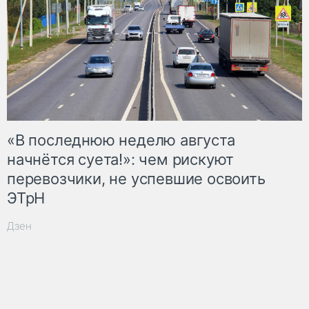
«В последнюю неделю августа
начнётся суета!»: чем рискуют
перевозчики, не успевшие освоить
ЭТрН
Дзен