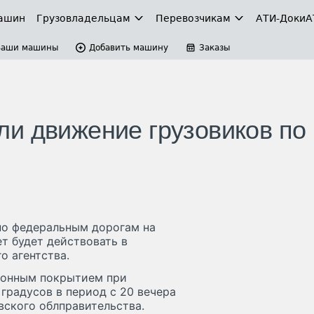
ашин
Грузовладельцам
Перевозчикам
АТИ-Доки
А
Ваши машины
Добавить машину
Заказы
и движение грузовиков по
по федеральным дорогам на
ет будет действовать в
о агентства.
етонным покрытием при
градусов в период с 20 вечера
вского облправительства.