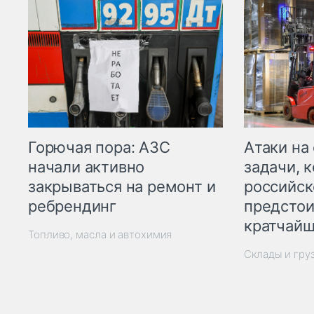
Горючая пора: АЗС
Атаки на
начали активно
задачи, 
закрываться на ремонт и
российск
ребрендинг
предстои
кратчайш
Топливо, масла и автохимия
Склады и гру