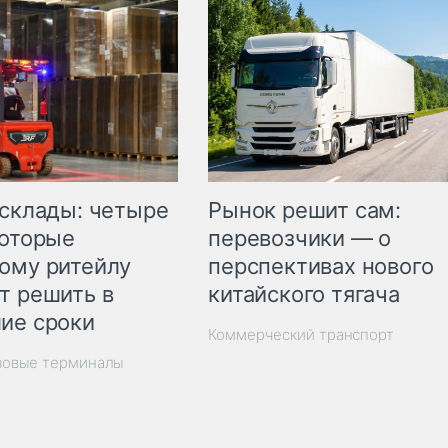
Рынок решит сам:
 склады: четыре
перевозчики — о
которые
перспективах нового
ому ритейлу
китайского тягача
т решить в
ие сроки
Коммерческий транспорт
зовые терминалы