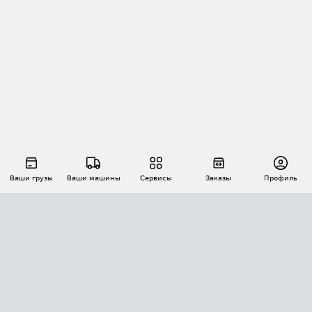
Ваши грузы
Ваши машины
Сервисы
Заказы
Профиль
АВТОМАТИЗАЦИЯ ПЕРЕВОЗОК
Площадки
Заказы
Торги
Тендеры
АТИ-Доки
GPS-мониторинг
АТИ Мессенджер
Цепочки грузов
API ATI.SU