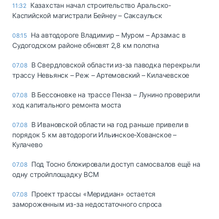
Казахстан начал строительство Аральско-
11:32
Каспийской магистрали Бейнеу – Саксаульск
На автодороге Владимир – Муром – Арзамас в
08:15
Судогодском районе обновят 2,8 км полотна
В Свердловской области из-за паводка перекрыли
07.08
трассу Невьянск – Реж – Артемовский – Килачевское
В Бессоновке на трассе Пенза – Лунино проверили
07.08
ход капитального ремонта моста
В Ивановской области на год раньше привели в
07.08
порядок 5 км автодороги Ильинское-Хованское –
Кулачево
Под Тосно блокировали доступ самосвалов ещё на
07.08
одну стройплощадку ВСМ
Проект трассы «Меридиан» остается
07.08
замороженным из-за недостаточного спроса