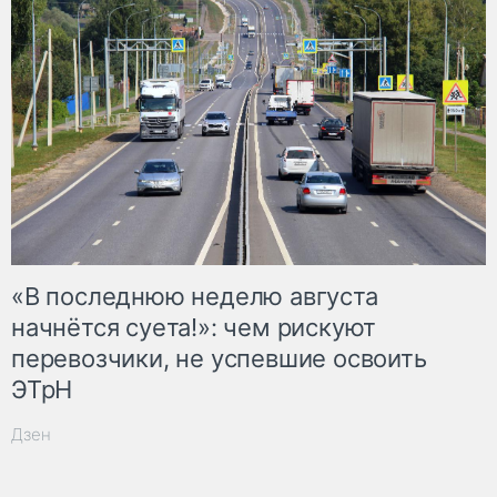
«В последнюю неделю августа
начнётся суета!»: чем рискуют
перевозчики, не успевшие освоить
ЭТрН
Дзен