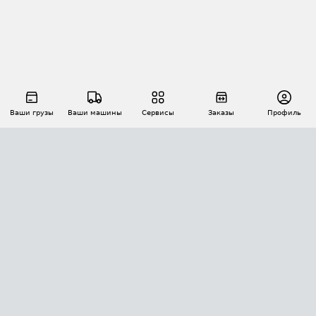
Ваши грузы
Ваши машины
Сервисы
Заказы
Профиль
АВТОМАТИЗАЦИЯ ПЕРЕВОЗОК
Площадки
Заказы
Торги
Тендеры
АТИ-Доки
GPS-мониторинг
АТИ Мессенджер
Цепочки грузов
API ATI.SU
ПОЛЕЗНОЕ
Расчет расстояний
БЕЗОПАСНОСТЬ