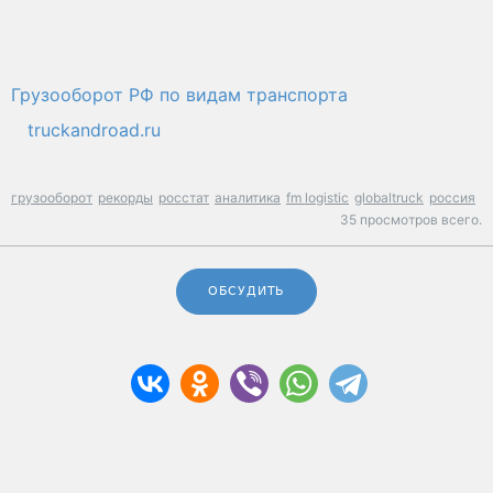
Грузооборот РФ по видам транспорта
truckandroad.ru
грузооборот
рекорды
росстат
аналитика
fm logistic
globaltruck
россия
35 просмотров всего.
ОБСУДИТЬ