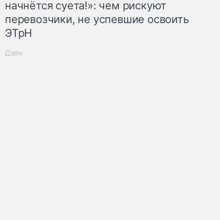
начнётся суета!»: чем рискуют
перевозчики, не успевшие освоить
ЭТрН
Дзен