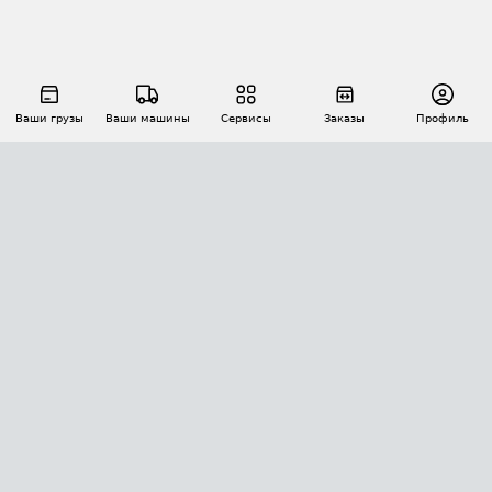
Ваши грузы
Ваши машины
Сервисы
Заказы
Профиль
АВТОМАТИЗАЦИЯ ПЕРЕВОЗОК
Площадки
Заказы
Торги
Тендеры
АТИ-Доки
GPS-мониторинг
АТИ Мессенджер
Цепочки грузов
API ATI.SU
ПОЛЕЗНОЕ
Расчет расстояний
БЕЗОПАСНОСТЬ
Академия ATI.SU
ATI.SU о безопасности
Звезды ATI.SU на вашем сайте
КОНТАКТЫ И ТАРИФЫ