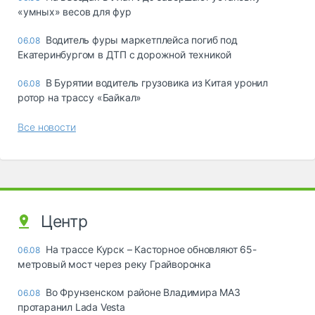
«yмныx» вecoв для фyp
Водитель фуры маркетплейса погиб под
06.08
Екатеринбургом в ДТП с дорожной техникой
В Бурятии водитель грузовика из Китая уронил
06.08
ротор на трассу «Байкал»
Все новости
Центр
На трассе Курск – Касторное обновляют 65-
06.08
метровый мост через реку Грайворонка
Во Фрунзенском районе Владимира МАЗ
06.08
протаранил Lada Vesta