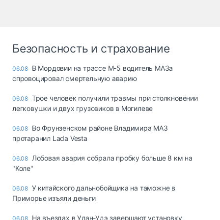
Безопасность и страхование
В Мордовии на трассе М-5 водитель МАЗа
06.08
спровоцировал смертельную аварию
Трое человек получили травмы при столкновении
06.08
легковушки и двух грузовиков в Могилеве
Во Фрунзенском районе Владимира МАЗ
06.08
протаранил Lada Vesta
Лобовая авария собрала пробку больше 8 км на
06.08
"Коле"
У китайского дальнобойщика на таможне в
06.08
Приморье изъяли деньги
Ha въeздax в Улaн-Удэ зaвepшaют ycтaнoвкy
06.08