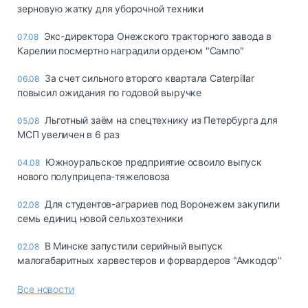
зерновую жатку для уборочной техники
Экс-директора Онежского тракторного завода в
07.08
Карелии посмертно наградили орденом "Сампо"
За счет сильного второго квартала Caterpillar
06.08
повысил ожидания по годовой выручке
Льготный заём на спецтехнику из Петербурга для
05.08
МСП увеличен в 6 раз
Южноуральское предприятие освоило выпуск
04.08
нового полуприцепа-тяжеловоза
Для студентов-аграриев под Воронежем закупили
02.08
семь единиц новой сельхозтехники
В Минске запустили серийный выпуск
02.08
малогабаритных харвестеров и форвардеров "Амкодор"
Все новости