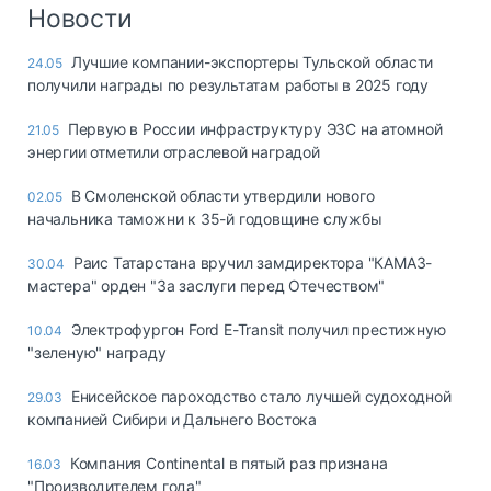
Логистика, грузы
Новости
Негабаритные и
Лучшие компании-экспортеры Тульской области
24.05
опасные грузы
получили награды по результатам работы в 2025 году
Безопасность и
страхование
Первую в России инфраструктуру ЭЗС на атомной
21.05
энергии отметили отраслевой наградой
Таможня и ВЭД
В Смоленской области утвердили нового
02.05
Склады и
начальника таможни к 35-й годовщине службы
грузовые
терминалы
Раис Татарстана вручил замдиректора "КАМАЗ-
30.04
Коммерческий
мастера" орден "За заслуги перед Отечеством"
транспорт
Электрофургон Ford E-Transit получил престижную
10.04
Спецтехника
"зеленую" награду
Автосервис,
Енисейское пароходство стало лучшей судоходной
29.03
запчасти, шины
компанией Сибири и Дальнего Востока
Топливо, масла и
Дзен
автохимия
Компания Continental в пятый раз признана
16.03
"Производителем года"