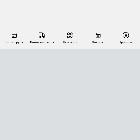
Ваши грузы
Ваши машины
Сервисы
Заказы
Профиль
АВТОМАТИЗАЦИЯ ПЕРЕВОЗОК
Площадки
Заказы
Торги
Тендеры
АТИ-Доки
GPS-мониторинг
АТИ Мессенджер
Цепочки грузов
API ATI.SU
ПОЛЕЗНОЕ
Расчет расстояний
БЕЗОПАСНОСТЬ
Академия ATI.SU