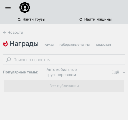
Найти грузы
Найти машины
← Новости
награды
камаз
набережные челны
татарстан
Автомобильные
Популярные темы:
Ещё
грузоперевозки
Региональная
Все публикации
логистика
ЭДО, ИТ в
логистике
Дороги,
инфраструктура