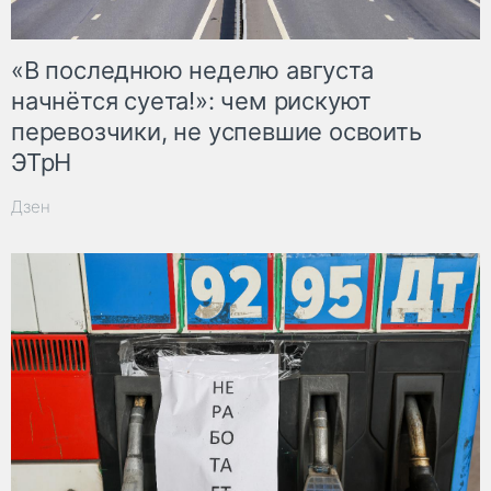
«В последнюю неделю августа
начнётся суета!»: чем рискуют
перевозчики, не успевшие освоить
ЭТрН
Дзен