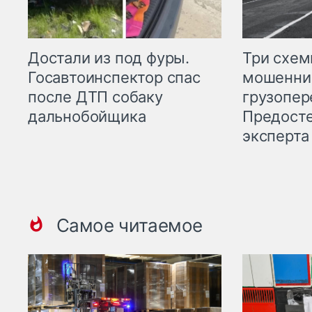
Три схе
Достали из под фуры.
мошенни
Госавтоинспектор спас
грузопер
после ДТП собаку
Предост
дальнобойщика
эксперта
Самое читаемое