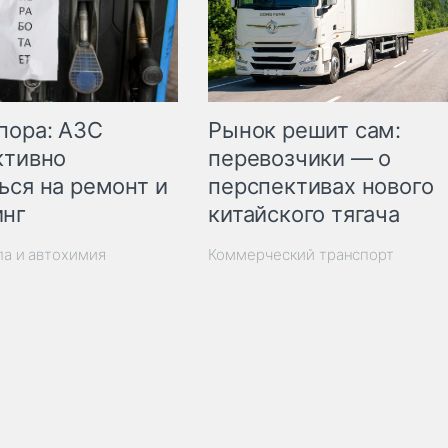
пора: АЗС
Рынок решит сам:
ктивно
перевозчики — о
ься на ремонт и
перспективах нового
инг
китайского тягача
ла и автохимия
Коммерческий транспорт