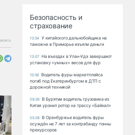
Безопасность и
страхование
У китайского дальнобойщика на
13:54
 всего.
таможне в Приморье изъяли деньги
Ha въeздax в Улaн-Удэ зaвepшaют
13:07
ycтaнoвкy «yмныx» вecoв для фyp
Водитель фуры маркетплейса
10:56
погиб под Екатеринбургом в ДТП с
дорожной техникой
В Бурятии водитель грузовика из
09:36
Китая уронил ротор на трассу «Байкал»
В Оренбуржье водитель фуры
05.08
осуждён на 7 лет за контрабанду тонны
прекурсоров