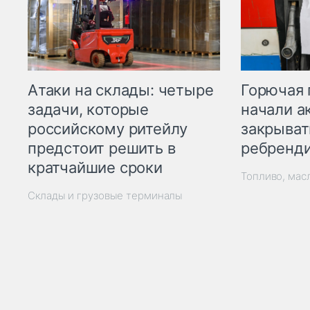
Горючая 
Атаки на склады: четыре
начали а
задачи, которые
закрыват
российскому ритейлу
ребренд
предстоит решить в
кратчайшие сроки
Топливо, мас
Склады и грузовые терминалы