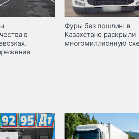
мы
Фуры без пошлин: в
чества в
Казахстане раскрыли
евозках.
многомиллионную сх
ережение