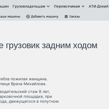
ашин
Грузовладельцам
Перевозчикам
АТИ-Доки
А
Ваши машины
Добавить машину
Заказы
е грузовик задним ходом
гибла пожилая женщина.
улице Врача Михайлова.
 водительский стаж 8 лет,
парковочной площадке, при
ода, движущегося в попутном