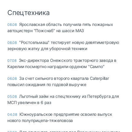
Спецтехника
Ярославская область получила пять пожарных
08.08
автоцистерн "Пожснаб" на шасси МАЗ
"Ростсельмаш" тестирует новую девятиметровую
08.08
зерновую жатку для уборочной техники
Экс-директора Онежского тракторного завода в
07.08
Карелии посмертно наградили орденом "Сампо"
За счет сильного второго квартала Caterpillar
06.08
повысил ожидания по годовой выручке
Льготный заём на спецтехнику из Петербурга для
05.08
МСП увеличен в 6 раз
Южноуральское предприятие освоило выпуск
04.08
нового полуприцепа-тяжеловоза