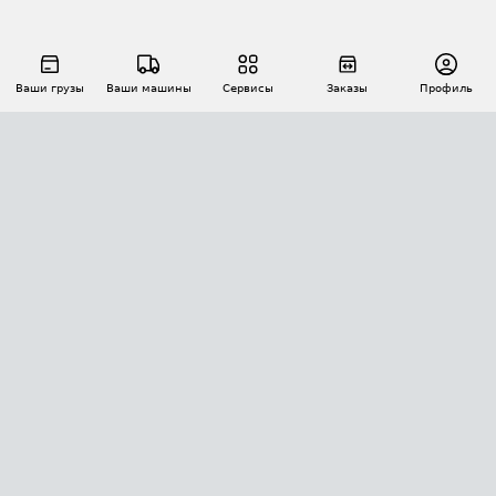
Ваши грузы
Ваши машины
Сервисы
Заказы
Профиль
АВТОМАТИЗАЦИЯ ПЕРЕВОЗОК
Площадки
Заказы
Торги
Тендеры
АТИ-Доки
GPS-мониторинг
АТИ Мессенджер
Цепочки грузов
API ATI.SU
ПОЛЕЗНОЕ
Расчет расстояний
БЕЗОПАСНОСТЬ
Академия ATI.SU
ATI.SU о безопасности
Звезды ATI.SU на вашем сайте
КОНТАКТЫ И ТАРИФЫ
Памятка по проверке контрагентов
Индекс ATI.SU FTL РФ
О системе ATI.SU