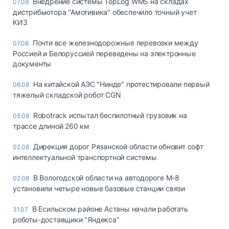
Внедрение системы TopLog WMS на складах
07.08
дистрибьютора "Амотивика" обеспечило точный учет
КИЗ
Почти все железнодорожные перевозки между
07.08
Россией и Белоруссией переведены на электронные
документы
На китайской АЭС "Нинде" протестировали первый
06.08
тяжелый складской робот CGN
Robotrack испытал беспилотный грузовик на
05.08
трассе длиной 260 км
Дирекция дорог Рязанской области обновит софт
02.08
интеллектуальной транспортной системы
В Вологодской области на автодороге М-8
02.08
установили четыре новые базовые станции связи
В Есильском районе Астаны начали работать
31.07
роботы-доставщики "Яндекса"