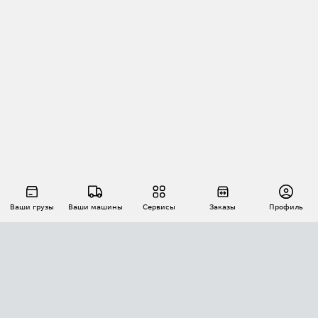
Ваши грузы
Ваши машины
Сервисы
Заказы
Профиль
АВТОМАТИЗАЦИЯ ПЕРЕВОЗОК
Площадки
Заказы
Торги
Тендеры
АТИ-Доки