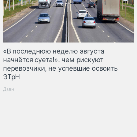
«В последнюю неделю августа
начнётся суета!»: чем рискуют
перевозчики, не успевшие освоить
ЭТрН
Дзен