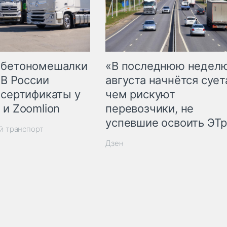
 бетономешалки
«В последнюю недел
 В России
августа начнётся суета
 сертификаты у
чем рискуют
 и Zoomlion
перевозчики, не
успевшие освоить ЭТ
й транспорт
Дзен