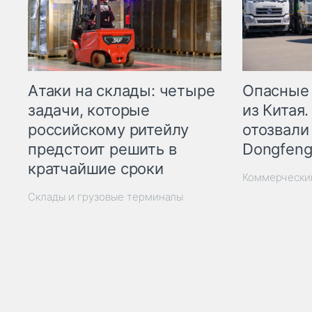
Опасные
Атаки на склады: четыре
из Китая.
задачи, которые
отозвали
российскому ритейлу
Dongfeng
предстоит решить в
кратчайшие сроки
Коммерчески
Склады и грузовые терминалы