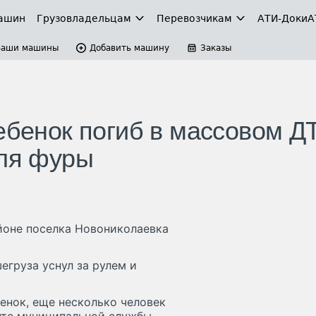
ашин
Грузовладельцам
Перевозчикам
АТИ-Доки
А
Ваши машины
Добавить машину
Заказы
ребенок погиб в массовом Д
еля фуры
айоне поселка Новониколаевка
груза уснул за рулем и
бенок, еще несколько человек