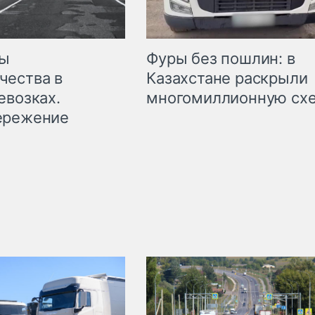
мы
Фуры без пошлин: в
чества в
Казахстане раскрыли
евозках.
многомиллионную сх
ережение