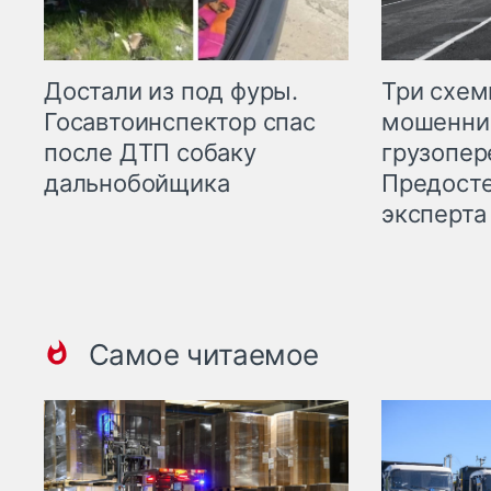
Три схе
Достали из под фуры.
мошенни
Госавтоинспектор спас
грузопер
после ДТП собаку
Предост
дальнобойщика
эксперта
Самое читаемое