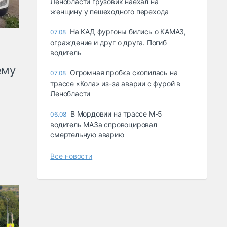
Ленобласти грузовик наехал на
женщину у пешеходного перехода
На КАД фургоны бились о КАМАЗ,
07.08
ограждение и друг о друга. Погиб
водитель
ему
Огромная пробка скопилась на
07.08
трассе «Кола» из-за аварии с фурой в
Ленобласти
В Мордовии на трассе М-5
06.08
водитель МАЗа спровоцировал
смертельную аварию
Все новости