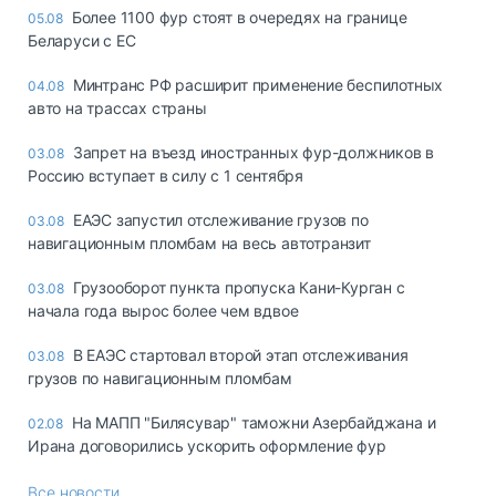
Более 1100 фур стоят в очередях на границе
05.08
Беларуси с ЕС
Минтранс РФ расширит применение беспилотных
04.08
авто на трассах страны
Запрет на въезд иностранных фур-должников в
03.08
Россию вступает в силу с 1 сентября
ЕАЭС запустил отслеживание грузов по
03.08
навигационным пломбам на весь автотранзит
Грузооборот пункта пропуска Кани-Курган с
03.08
начала года вырос более чем вдвое
В ЕАЭС стартовал второй этап отслеживания
03.08
грузов по навигационным пломбам
На МАПП "Билясувар" таможни Азербайджана и
02.08
Ирана договорились ускорить оформление фур
Все новости